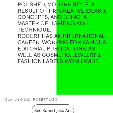
POLISHED, MODERN STYLE, A
RESULT OF HIS CREATIVE IDEAS &
CONCEPTS, AND BEING A
MASTER OF LIGHTING AND
TECHNIQUE.
ROBERT HAS AN INTERNATIONAL
CAREER, WORKING FOR VARIOUS
EDITORIAL PUBLICATIONS, AS
WELL AS COSMETIC, JEWELRY &
FASHION LABELS WORLDWIDE.
Copyright © 2021 ROBERT JASO
See Robert Jaso Art