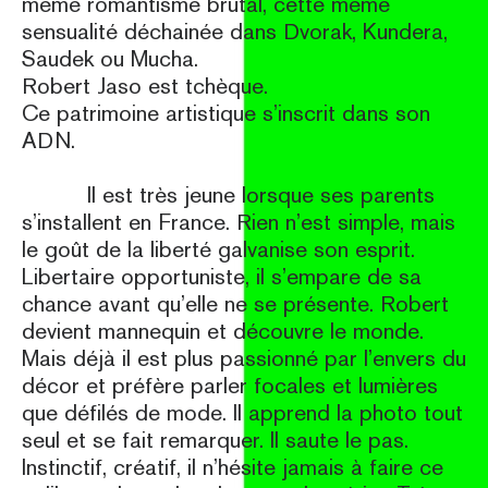
même romantisme brutal, cette même
sensualité déchainée dans Dvorak, Kundera,
Saudek ou Mucha.
Robert Jaso est tchèque.
Ce patrimoine artistique s’inscrit dans son
ADN.
Il est très jeune lorsque ses parents
s’installent en France. Rien n’est simple, mais
le goût de la liberté galvanise son esprit.
Libertaire opportuniste, il s’empare de sa
chance avant qu’elle ne se présente. Robert
devient mannequin et découvre le monde.
Mais déjà il est plus passionné par l’envers du
décor et préfère parler focales et lumières
que défilés de mode. Il apprend la photo tout
seul et se fait remarquer. Il saute le pas.
Instinctif, créatif, il n’hésite jamais à faire ce