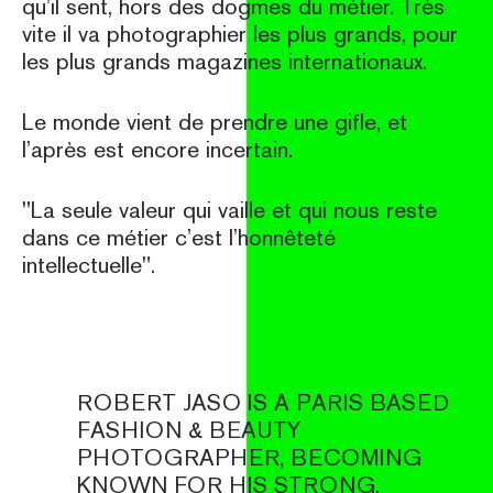
qu’il sent, hors des dogmes du métier. Très
vite il va photographier les plus grands, pour
les plus grands magazines internationaux.
Le monde vient de prendre une gifle, et
l’après est encore incertain.
"La seule valeur qui vaille et qui nous reste
dans ce métier c’est l’honnêteté
intellectuelle".
ROBERT JASO IS A PARIS BASED
FASHION & BEAUTY
PHOTOGRAPHER, BECOMING
KNOWN FOR HIS STRONG,